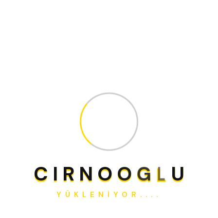
Isı Yalıtımı: Dış cephe ısı yalıtım sistemi (EPS/taşyünü
tercihleri projeye göre)
Kapı/Pencere: Isıcamlı PVC veya alüminyum doğrama
(proje standardına göre)
Mekanik Tesisat: Temiz su – atık su tesisatı altyapısı,
banyo-mutfak hatları
Elektrik Tesisatı: Aydınlatma, priz hatları, pano ve zayıf
akım altyapısı
Havuz İmalatı: Betonarme gövde + su yalıtımı + kaplama
(seramik/liner), çevre düzeni
Çevre Düzenleme: Bahçe duvarı, peyzaj ve yürüyüş
yolları (kilit taş/taş kaplama konsepti)
C
I
R
N
O
O
G
L
U
Bu Projede Sunulan Kapsam (Anahtar
Teslim Kalemleri)
YÜKLENIYOR....
Keşif ve ihtiyaç analizi