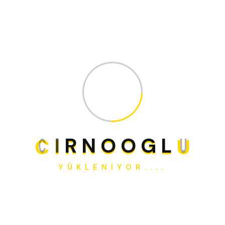
sürekliliği sağlanır. Anahtar teslim teslimat anlayışıyla
projeler eksiksiz tamamlanır.
Gaziantep Anahtar Teslim Bağ Evi
C
I
R
N
O
O
G
L
U
Adres
YÜKLENIYOR....
Güneykent Mh. Üniversite Blv.
Tüzel Sitesi 393 1/C
E-Posta
info@cirnooglu.com