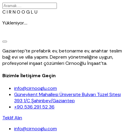
C
I
R
N
O
O
G
L
U
Yükleniyor....
Gaziantep’te prefabrik ev, betonarme ev, anahtar teslim
bağ evi ve villa yapımı. Deprem yönetmeliğine uygun,
profesyonel inşaat çözümleri Cirnooğlu İnşaat’ta.
Bizimle İletişime Geçin
info@cirnooglu.com
Güneykent Mahallesi Üniversite Bulvarı Tüzel Sitesi
393 1/C Şahinbey/Gaziantep
+90 536 291 52 36
Teklif Alın
İçeriğe
info@cirnooglu.com